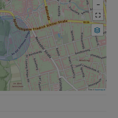
−
Tiles ©
basemap.at