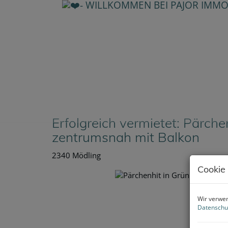
Erfolgreich vermietet: Pärch
zentrumsnah mit Balkon
2340 Mödling
Cookie
Wir verwen
Datenschu