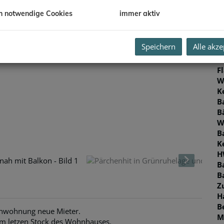
O
h notwendige Cookies
immer aktiv
Z
V
O
Speichern
Alle akze
M
N
F
W
K
B
B
W
B
K
H
B
B
Z
H
B
enwohnung neue Mieter.
M
h im letzen Stock des Wohnhauses.