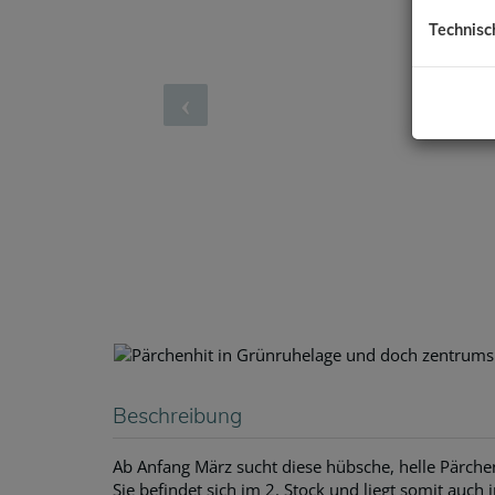
Technisc
Beschreibung
Ab Anfang März sucht diese hübsche, helle Pärch
Sie befindet sich im 2. Stock und liegt somit auc