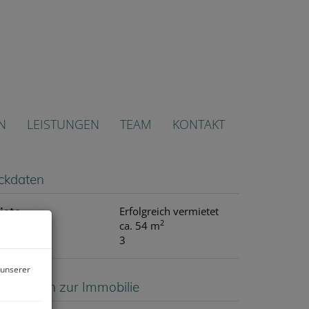
N
LEISTUNGEN
TEAM
KONTAKT
ckdaten
iete
Erfolgreich vermietet
2
läche
ca. 54 m
immer
3
 unserer
asisdaten zur Immobilie