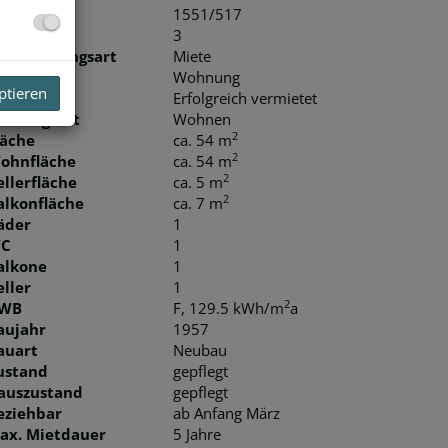
bjektnr.
1551/517
immer
3
ermarktungsart
Miete
bjektart
Wohnung
ptieren
iete
Erfolgreich vermietet
utzungsart
Wohnen
2
läche
ca. 54 m
2
ohnfläche
ca. 54 m
2
ellerfläche
ca. 5 m
2
alkonfläche
ca. 7 m
äder
1
C
1
alkone
1
eller
1
2
WB
F, 129.5 kWh/m
a
aujahr
1957
auart
Neubau
ustand
gepflegt
auszustand
gepflegt
eziehbar
ab Anfang März
ax. Mietdauer
5 Jahre