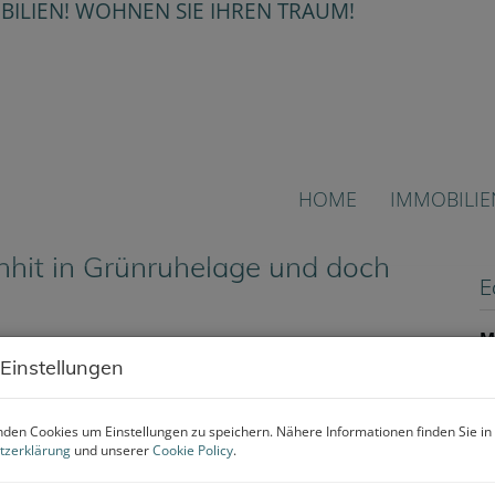
HOME
IMMOBILIE
enhit in Grünruhelage und doch
E
M
F
 Einstellungen
Z
den Cookies um Einstellungen zu speichern. Nähere Informationen finden Sie in
tzerklärung
und unserer
Cookie Policy
.
B