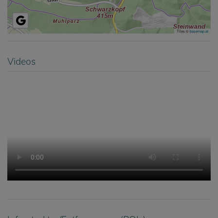
Tiles ©
basemap.at
Videos