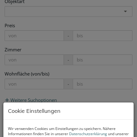
Objektart
Preis
-
Zimmer
-
Wohnfläche (von/bis)
-
Weitere Suchoptionen
Cookie Einstellungen
Filter zurücksetzen
Suchen
Wir verwenden Cookies um Einstellungen zu speichern. Nähere
Informationen finden Sie in unserer
Datenschutzerklärung
und unserer